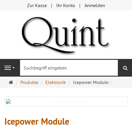
Zur Kasse
Ihr Konto
Anmelden
S
Navigation
Startseite
Produkte
Elektronik
Icepower Module
Icepower Module