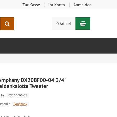
Zur Kasse
Ihr Konto
Anmelden
Warenkorb
Suchen
0 Artikel
ymphany DX20BF00-04 3/4"
eidenkalotte Tweeter
.Nr.:
DX20BF00-04
rsteller:
Tymphany