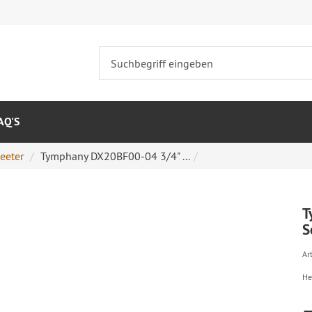
AQ'S
eeter
Tymphany DX20BF00-04 3/4" ...
T
S
Art
He