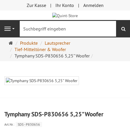
Zur Kasse
Ihr Konto
Anmelden
S
Navigation
Startseite
Produkte
Lautsprecher
Tief-Mitteltöner & Woofer
Tymphany SDS-P830656 5,25" Woofer
Tymphany SDS-P830656 5,25" Woofer
Art.Nr.:
SDS - P830656