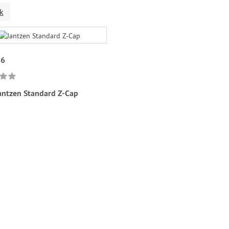
k
86
antzen Standard Z-Cap