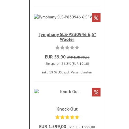
%
Tymphany SLS-P830946 6,5"
Woofer
EUR 59,90
UVP EUR 79,00
Sie sparen 24.2% (EUR 19,10)
inkl. 19 % USt
zzgl. Versandkosten
%
Knock-Out
EUR 1.599,00
UVP EUR 1.999,00