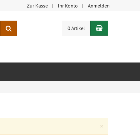
Zur Kasse
Ihr Konto
Anmelden
Warenkorb
Suchen
0 Artikel
Close
×