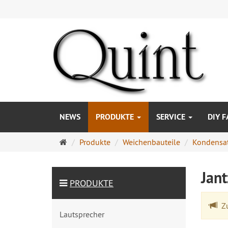
NEWS
PRODUKTE
SERVICE
DIY F
Startseite
Produkte
Weichenbauteile
Kondensa
Jan
PRODUKTE
Zu
Lautsprecher