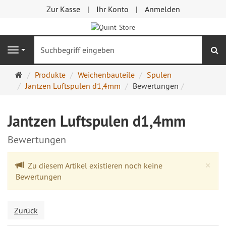
Zur Kasse
Ihr Konto
Anmelden
S
Navigation
Startseite
Produkte
Weichenbauteile
Spulen
Jantzen Luftspulen d1,4mm
Bewertungen
Jantzen Luftspulen d1,4mm
Bewertungen
Cl
×
Zu diesem Artikel existieren noch keine
Bewertungen
Zurück