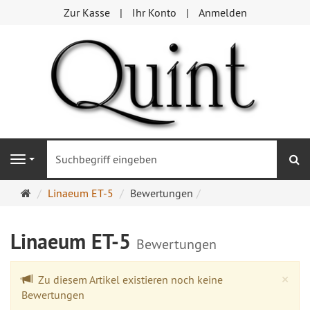
Zur Kasse
Ihr Konto
Anmelden
S
Navigation
Startseite
Linaeum ET-5
Bewertungen
Linaeum ET-5
Bewertungen
Cl
×
Zu diesem Artikel existieren noch keine
Bewertungen