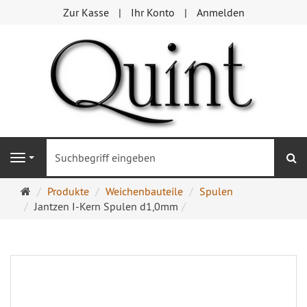
Zur Kasse
Ihr Konto
Anmelden
S
Navigation
Startseite
Produkte
Weichenbauteile
Spulen
Jantzen I-Kern Spulen d1,0mm