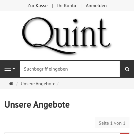
Zur Kasse
Ihr Konto
Anmelden
S
Navigation
Startseite
Unsere Angebote
Unsere Angebote
Seite 1 von 1